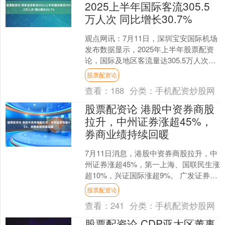
2025上半年国际客流305.5
万人次 同比增长30.7%
观点网讯：7月11日，深圳宝安国际机场
发布数据显示，2025年上半年股票配资
论，国际及地区客流量达305.5万人次，
同比增长30.7%，客运航班量超2万架
股票配资论
次，同....
查看：
188
分类：
手机配资炒股网
股票配资论 港股中资券商股
拉升，中州证券涨超45%，
券商业绩持续回暖
7月11日消息，港股中资券商股拉升，中
州证券涨超45%，第一上海、国联民生涨
超10%，兴证国际涨超9%。 广发证券则
表示，中长期资金入市与资本市场稳定
股票配资论
性提升，券....
查看：
241
分类：
手机配资炒股网
股票配资论 CDP亚太区董事