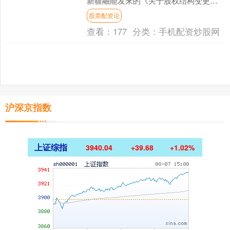
新疆融能发来的《关于股权结构变更的
告知函》，得知冯建方与冯现啁于2025
股票配资论
年7月29....
查看：
177
分类：
手机配资炒股网
沪深京指数
上证综指
3940.04
+39.68
+1.02%