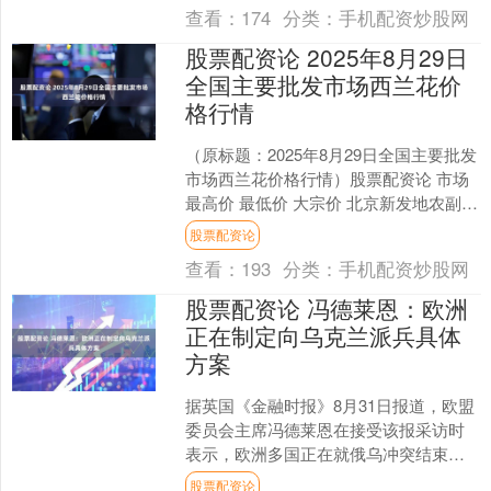
查看：
174
分类：
手机配资炒股网
股票配资论 2025年8月29日
全国主要批发市场西兰花价
格行情
（原标题：2025年8月29日全国主要批发
市场西兰花价格行情）股票配资论 市场
最高价 最低价 大宗价 北京新发地农副产
品批发市场信息中心 7.60 5.00 ....
股票配资论
查看：
193
分类：
手机配资炒股网
股票配资论 冯德莱恩：欧洲
正在制定向乌克兰派兵具体
方案
据英国《金融时报》8月31日报道，欧盟
委员会主席冯德莱恩在接受该报采访时
表示，欧洲多国正在就俄乌冲突结束后
向乌克兰派遣部队制定具体方案，作为
股票配资论