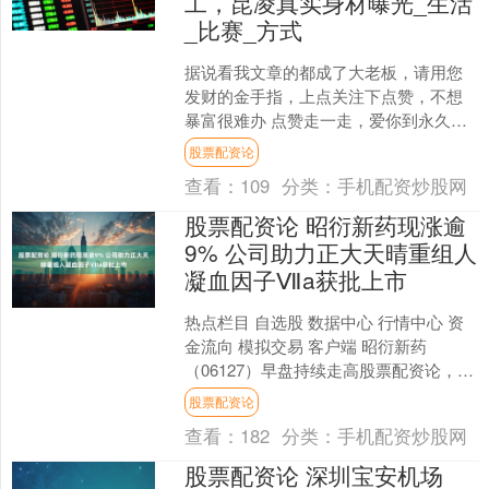
工，昆凌真实身材曝光_生活
_比赛_方式
据说看我文章的都成了大老板，请用您
发财的金手指，上点关注下点赞，不想
暴富很难办 点赞走一走，爱你到永久，
关注点一点，暴富到永久，祝您春夏秋
股票配资论
冬行好运，东南西北遇贵....
查看：
109
分类：
手机配资炒股网
股票配资论 昭衍新药现涨逾
9% 公司助力正大天晴重组人
凝血因子Ⅶa获批上市
热点栏目 自选股 数据中心 行情中心 资
金流向 模拟交易 客户端 昭衍新药
（06127）早盘持续走高股票配资论，股
价上涨8.75%，现报19.88港元，成交额
股票配资论
9....
查看：
182
分类：
手机配资炒股网
股票配资论 深圳宝安机场