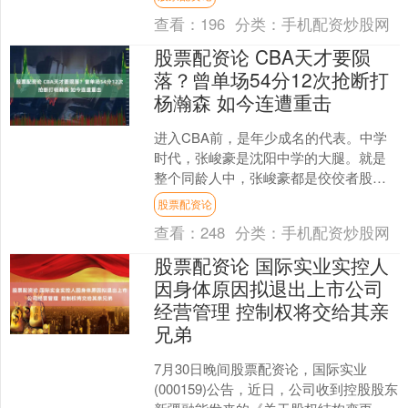
对乌安全保障的重要内....
查看：
196
分类：
手机配资炒股网
股票配资论 CBA天才要陨
落？曾单场54分12次抢断打
杨瀚森 如今连遭重击
进入CBA前，是年少成名的代表。中学
时代，张峻豪是沈阳中学的大腿。就是
整个同龄人中，张峻豪都是佼佼者股票
配资论，2019年全国青年比赛他一举成
股票配资论
名。 那场比赛，张....
查看：
248
分类：
手机配资炒股网
股票配资论 国际实业实控人
因身体原因拟退出上市公司
经营管理 控制权将交给其亲
兄弟
7月30日晚间股票配资论，国际实业
(000159)公告，近日，公司收到控股股东