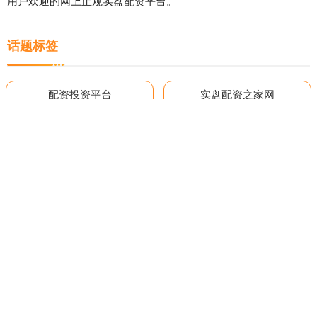
用户欢迎的网上正规实盘配资平台。
话题标签
配资投资平台
实盘配资之家网
配资股票配资平台一流
股票配资公司开户网站
股票配资网官网
实盘配资最优秀的公司
炒股炒股配资网
专业配资平台
在线配资开户资料
华夏配资门户
股民股票配资论坛
手机上买股票
全部话题标签