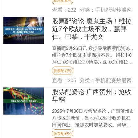
查看：
232
分类：
手机配资炒股网
股票配资论 ️魔鬼主场！维拉
近7个欧战主场不败，赢拜
仁、巴黎，平尤文
直播吧9月26日讯 数据显示股票配资论，
维拉近7个欧战主场保持不败。 维拉1-0
拜仁 欧冠 维拉2-0博洛尼亚 欧冠 维拉0-0
尤文 欧冠 维拉4-2凯尔特人 ....
股票配资论
查看：
205
分类：
手机配资炒股网
股票配资论 广西贺州：抢收
早稻
2025年7月30日股票配资论，广西贺州市
八步区莲塘镇，当地村民驾驶收割机在
田间作业，抢抓农时加紧夏收。何华文
摄（人民图片网）....
股票配资论