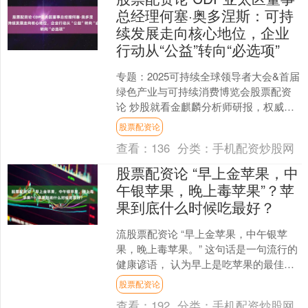
总经理何塞·奥多涅斯：可持
续发展走向核心地位，企业
行动从“公益”转向“必选项”
专题：2025可持续全球领导者大会&首届
绿色产业与可持续消费博览会股票配资
论 炒股就看金麒麟分析师研报，权威，
专业，及时，全面，助您挖掘潜力主题
股票配资论
机会！ 2025....
查看：
136
分类：
手机配资炒股网
股票配资论 “早上金苹果，中
午银苹果，晚上毒苹果”？苹
果到底什么时候吃最好？
流股票配资论 “早上金苹果，中午银苹
果，晚上毒苹果。” 这句话是一句流行的
健康谚语， 认为早上是吃苹果的最佳时
间，营养吸收更好，对身体好；而晚上
股票配资论
吃苹果，不仅营养....
查看：
192
分类：
手机配资炒股网