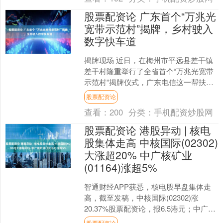
股票配资论 广东首个“万兆光
宽带示范村”揭牌，乡村驶入
数字快车道
揭牌现场 近日，在梅州市平远县差干镇
差干村隆重举行了全省首个“万兆光宽带
示范村”揭牌仪式，广东电信这一帮扶项
目的落地，标志着差干镇新型信息化基
股票配资论
础设施建设迈入新阶....
查看：
200
分类：
手机配资炒股网
股票配资论 港股异动 | 核电
股集体走高 中核国际(02302)
大涨超20% 中广核矿业
(01164)涨超5%
智通财经APP获悉，核电股早盘集体走
高，截至发稿，中核国际(02302)涨
20.37%股票配资论，报6.5港元；中广核
矿业(01164)涨5.34%，报3.55....
股票配资论