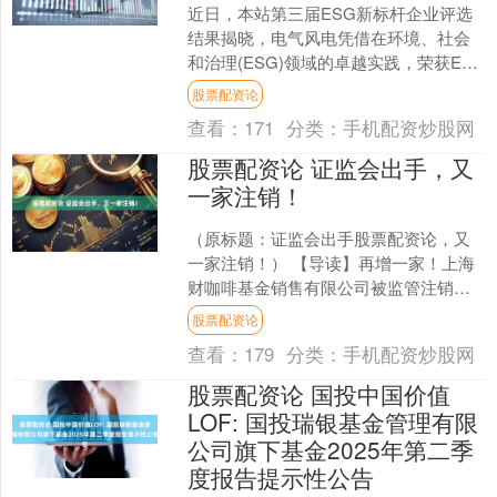
近日，本站第三届ESG新标杆企业评选
结果揭晓，电气风电凭借在环境、社会
和治理(ESG)领域的卓越实践，荣获ESG
气候韧性典范奖。该奖项是由本站联合
股票配资论
妙盈科技等专业....
查看：
171
分类：
手机配资炒股网
股票配资论 证监会出手，又
一家注销！
（原标题：证监会出手股票配资论，又
一家注销！） 【导读】再增一家！上海
财咖啡基金销售有限公司被监管注销基
金销售牌照 中国基金报记者若晖 又一家
股票配资论
基金销售机构被注销....
查看：
179
分类：
手机配资炒股网
股票配资论 国投中国价值
LOF: 国投瑞银基金管理有限
公司旗下基金2025年第二季
度报告提示性公告