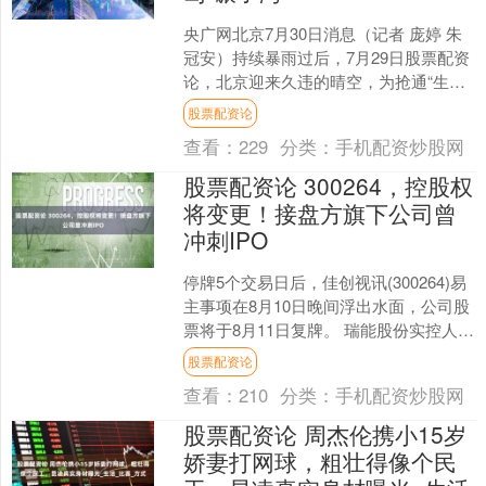
央广网北京7月30日消息（记者 庞婷 朱
冠安）持续暴雨过后，7月29日股票配资
论，北京迎来久违的晴空，为抢通“生命
线”争取更多时间。 断联48小时：木桥搭
股票配资论
起首条....
查看：
229
分类：
手机配资炒股网
股票配资论 300264，控股权
将变更！接盘方旗下公司曾
冲刺IPO
停牌5个交易日后，佳创视讯(300264)易
主事项在8月10日晚间浮出水面，公司股
票将于8月11日复牌。 瑞能股份实控人拟
接盘 根据公告，佳创视讯控股股东、实
股票配资论
控....
查看：
210
分类：
手机配资炒股网
股票配资论 周杰伦携小15岁
娇妻打网球，粗壮得像个民