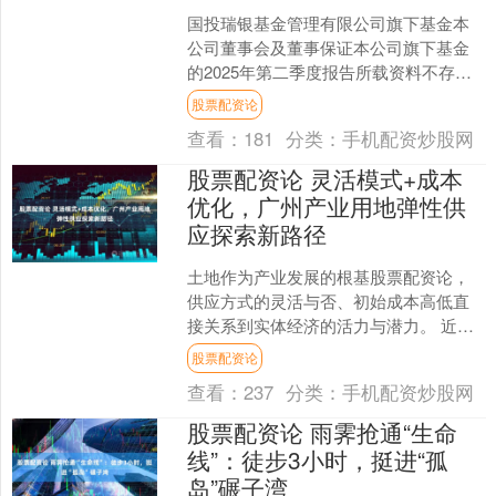
国投瑞银基金管理有限公司旗下基金本
公司董事会及董事保证本公司旗下基金
的2025年第二季度报告所载资料不存在
虚假记载、误导性陈述或重大遗漏，并
股票配资论
对其内容的真实性、准....
查看：
181
分类：
手机配资炒股网
股票配资论 灵活模式+成本
优化，广州产业用地弹性供
应探索新路径
土地作为产业发展的根基股票配资论，
供应方式的灵活与否、初始成本高低直
接关系到实体经济的活力与潜力。 近
日，广州市规划和自然资源局出台《广
股票配资论
州市规划和自然资源局关于....
查看：
237
分类：
手机配资炒股网
股票配资论 雨霁抢通“生命
线”：徒步3小时，挺进“孤
岛”碾子湾